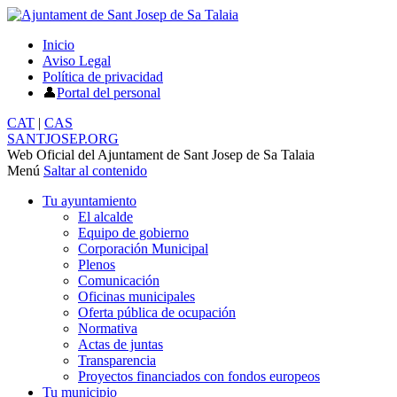
Inicio
Aviso Legal
Política de privacidad
Portal del personal
CAT
|
CAS
SANTJOSEP.
ORG
Web Oficial del Ajuntament de Sant Josep de Sa Talaia
Menú
Saltar al contenido
Tu ayuntamiento
El alcalde
Equipo de gobierno
Corporación Municipal
Plenos
Comunicación
Oficinas municipales
Oferta pública de ocupación
Normativa
Actas de juntas
Transparencia
Proyectos financiados con fondos europeos
Tu municipio