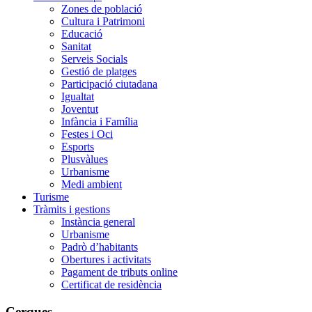
Zones de població
Cultura i Patrimoni
Educació
Sanitat
Serveis Socials
Gestió de platges
Participació ciutadana
Igualtat
Joventut
Infància i Família
Festes i Oci
Esports
Plusvàlues
Urbanisme
Medi ambient
Turisme
Tràmits i gestions
Instància general
Urbanisme
Padrò d’habitants
Obertures i activitats
Pagament de tributs online
Certificat de residència
Cerques