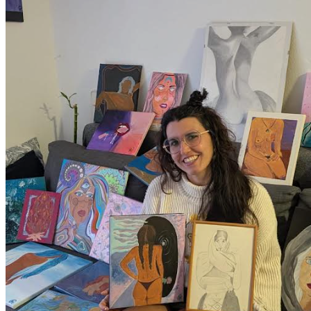
CentresCulturalsSantJosep
bannerpgousantjosep
Banner Carpeta Ciutadana Fons Europeus
encatala
sant josep es musica
Alumbrado_CA