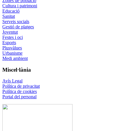
Zones de població
Cultura i patrimoni
Educació
Sanitat
Serveis socials
Gestió de platges
Joventut
Festes i oci
Esports
Plusvàlues
Urbanisme
Medi ambient
Miscel·lània
Avís Legal
Política de privacitat
Política de cookies
Portal del personal