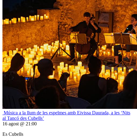
Música a la llum de les espelmes amb Eivissa Daurada, a les ‘Nits
al Tancó des Cubells’
16 agost @ 21:00
Es Cubells