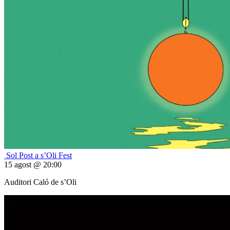
Sol Post a s’Oli Fest
15 agost @ 20:00
Auditori Caló de s’Oli