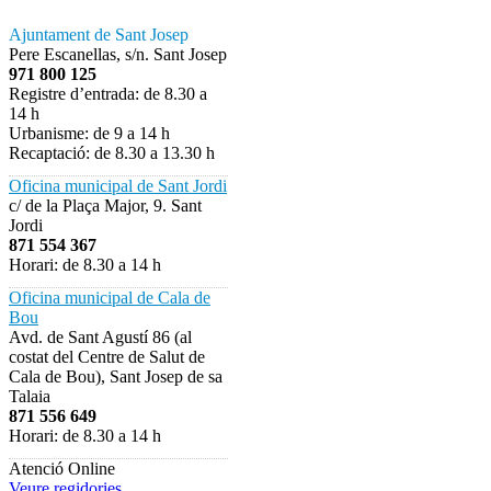
Ajuntament de Sant Josep
Pere Escanellas, s/n. Sant Josep
971 800 125
Registre d’entrada: de 8.30 a
14 h
Urbanisme: de 9 a 14 h
Recaptació: de 8.30 a 13.30 h
Oficina municipal de Sant Jordi
c/ de la Plaça Major, 9. Sant
Jordi
871 554 367
Horari: de 8.30 a 14 h
Oficina municipal de Cala de
Bou
Avd. de Sant Agustí 86 (al
costat del Centre de Salut de
Cala de Bou), Sant Josep de sa
Talaia
871 556 649
Horari: de 8.30 a 14 h
Atenció Online
Veure regidories