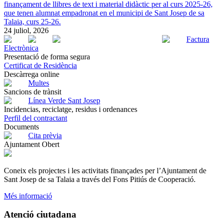
finançament de llibres de text i material didàctic per al curs 2025-26,
que tenen alumnat empadronat en el municipi de Sant Josep de sa
Talaia, curs 25-26.
24 juliol, 2026
Factura
Electrònica
Presentació de forma segura
Certificat de Residència
Descàrrega online
Multes
Sancions de trànsit
Línea Verde Sant Josep
Incidencias, reciclatge, residus i ordenances
Perfil del contractant
Documents
Cita prèvia
Ajuntament Obert
Coneix els projectes i les activitats finançades per l’Ajuntament de
Sant Josep de sa Talaia a través del Fons Pitiús de Cooperació.
Més informació
Atenció ciutadana