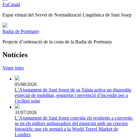
EnCatalà
Espai virtual del Servei de Normalització Lingüística de Sant Josep
Badia de Portmany
Projecte d’ordenació de la costa de la Badia de Portmany
Notícies
Veure totes
05/08/2026
L’Ajuntament de Sant Josep de sa Talaia activa un dispositiu
especial de mobilitat, seguretat i prevenció d’incendis per a
l’eclipsi solar
31/07/2026
L’Ajuntament de Sant Josep convida els residents a convertir-
se en els millors ambaixadors del municipi amb un concurs
fotogràfic que els portarà a la World Travel Market de
Londres