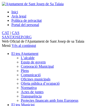
Inici
Avís legal
Política de privacitat
Portal del personal
CAT
|
CAS
SANTJOSEP.
ORG
Web Oficial de l'Ajuntament de Sant Josep de sa Talaia
Menú
Vés al contingut
El teu Ajuntament
L’alcalde
Equip de govern
Corporació Municipal
Plens
Comunicació
Oficines municipals
Oferta pública d’ocupació
Normativa
Actes de juntes
Transparència
Projectes finançats amb fons Europeus
El teu Municipi