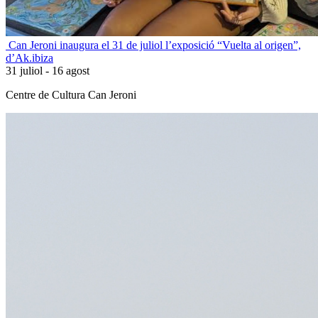
canera_cat
Can Jeroni inaugura el 31 de juliol l’exposició “Vuelta al origen”,
d’Ak.ibiza
31 juliol - 16 agost
Centre de Cultura Can Jeroni