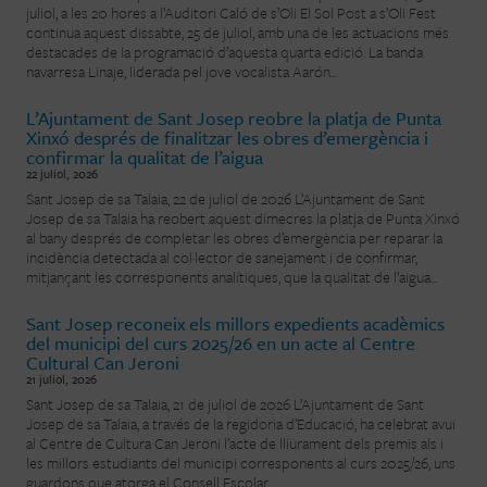
juliol, a les 20 hores a l’Auditori Caló de s’Oli El Sol Post a s’Oli Fest
continua aquest dissabte, 25 de juliol, amb una de les actuacions més
destacades de la programació d’aquesta quarta edició. La banda
navarresa Linaje, liderada pel jove vocalista Aarón...
L’Ajuntament de Sant Josep reobre la platja de Punta
Xinxó després de finalitzar les obres d’emergència i
confirmar la qualitat de l’aigua
22 juliol, 2026
Sant Josep de sa Talaia, 22 de juliol de 2026 L’Ajuntament de Sant
Josep de sa Talaia ha reobert aquest dimecres la platja de Punta Xinxó
al bany després de completar les obres d’emergència per reparar la
incidència detectada al col·lector de sanejament i de confirmar,
mitjançant les corresponents analítiques, que la qualitat de l’aigua...
Sant Josep reconeix els millors expedients acadèmics
del municipi del curs 2025/26 en un acte al Centre
Cultural Can Jeroni
21 juliol, 2026
Sant Josep de sa Talaia, 21 de juliol de 2026 L’Ajuntament de Sant
Josep de sa Talaia, a través de la regidoria d’Educació, ha celebrat avui
al Centre de Cultura Can Jeroni l’acte de lliurament dels premis als i
les millors estudiants del municipi corresponents al curs 2025/26, uns
guardons que atorga el Consell Escolar...