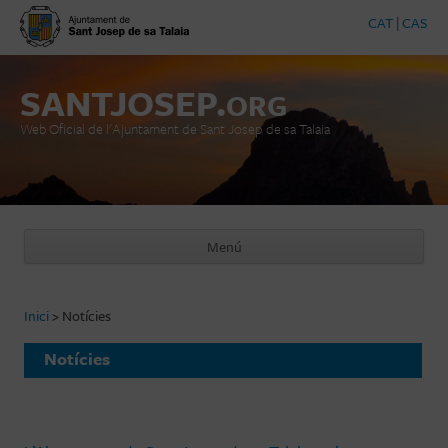
CAT
|
CAS
SANTJOSEP.
ORG
Web Oficial de l'Ajuntament de Sant Josep de sa Talaia
Menú
Vés al contingut
Inici
>
Notícies
Notícies