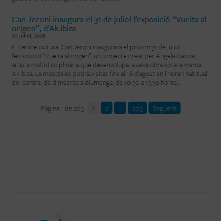
Can Jeroni inaugura el 31 de juliol l’exposició “Vuelta al
origen”, d’Ak.ibiza
20 juliol, 2026
El centre cultural Can Jeroni inaugurarà el pròxim 31 de juliol
l’exposició “Vuelta al origen”, un projecte creat per Ángela García,
artista multidisciplinària que desenvolupa la seva obra sota la marca
Ak.ibiza. La mostra es podrà visitar fins al 16 d’agost en l’horari habitual
del centre: de dimecres a diumenge, de 10.30 a 13.30 hores,...
Pàgina 1 de 203
1
2
…
203
Següent