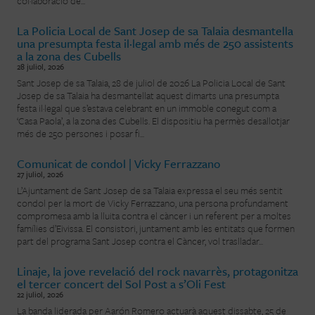
col·laboració de...
La Policia Local de Sant Josep de sa Talaia desmantella
una presumpta festa il·legal amb més de 250 assistents
a la zona des Cubells
28 juliol, 2026
Sant Josep de sa Talaia, 28 de juliol de 2026 La Policia Local de Sant
Josep de sa Talaia ha desmantellat aquest dimarts una presumpta
festa il·legal que s’estava celebrant en un immoble conegut com a
‘Casa Paola’, a la zona des Cubells. El dispositiu ha permès desallotjar
més de 250 persones i posar fi...
Comunicat de condol | Vicky Ferrazzano
27 juliol, 2026
L’Ajuntament de Sant Josep de sa Talaia expressa el seu més sentit
condol per la mort de Vicky Ferrazzano, una persona profundament
compromesa amb la lluita contra el càncer i un referent per a moltes
famílies d’Eivissa. El consistori, juntament amb les entitats que formen
part del programa Sant Josep contra el Càncer, vol traslladar...
Linaje, la jove revelació del rock navarrès, protagonitza
el tercer concert del Sol Post a s’Oli Fest
22 juliol, 2026
La banda liderada per Aarón Romero actuarà aquest dissabte, 25 de