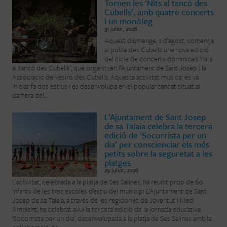
Tornen les ‘Nits al tancó des
Cubells’, amb quatre concerts
i un monòleg
31 juliol, 2026
Aquest diumenge, 2 d’agost, comença
al poble des Cubells una nova edició
del cicle de concerts dominicals ‘Nits
al tancó des Cubells’, que organitzen l’Ajuntament de Sant Josep i la
Associació de Vesins des Cubells. Aquesta activitat musical es va
iniciar fa dos estius i es desenvolupa en el popular tancat situat al
darrera del...
L’Ajuntament de Sant Josep
de sa Talaia celebra la tercera
edició de ‘Socorrista per un
dia’ per conscienciar els més
petits sobre la seguretat a les
platges
29 juliol, 2026
L’activitat, celebrada a la platja de Ses Salines, ha reunit prop de 60
infants de les tres escoles d’estiu del municipi L’Ajuntament de Sant
Josep de sa Talaia, a través de les regidories de Joventut i Medi
Ambient, ha celebrat avui la tercera edició de la jornada educativa
‘Socorrista per un dia’, desenvolupada a la platja de Ses Salines amb la