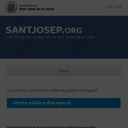
CAT
|
CAS
SANTJOSEP.
ORG
Web Oficial de l'Ajuntament de Sant Josep de sa Talaia
Menú
Vés al contingut
Inici
>
El teu Ajuntament
>
Oferta pública d’ocupació
Oferta pública d’ocupació
Convocatòria borsa treball educador/es socials