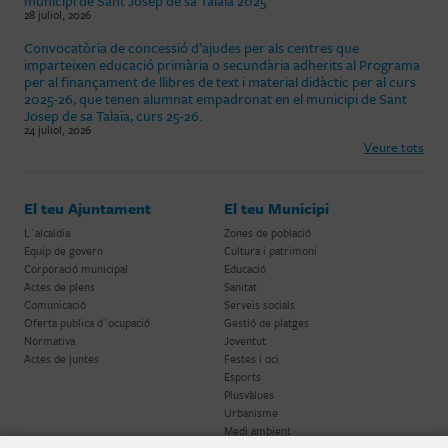
municipi de Sant Josep de sa Talaia 2025
28 juliol, 2026
Convocatòria de concessió d’ajudes per als centres que
imparteixen educació primària o secundària adherits al Programa
per al finançament de llibres de text i material didàctic per al curs
2025-26, que tenen alumnat empadronat en el municipi de Sant
Josep de sa Talaia, curs 25-26.
24 juliol, 2026
Veure tots
El teu Ajuntament
El teu Municipi
L´alcaldia
Zones de població
Equip de govern
Cultura i patrimoni
Corporació municipal
Educació
Actes de plens
Sanitat
Comunicació
Serveis socials
Oferta publica d´ocupació
Gestió de platges
Normativa
Joventut
Actes de juntes
Festes i oci
Esports
Plusvàlues
Urbanisme
Medi ambient