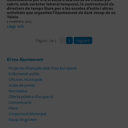
cobrir, amb caràcter laboral temporal, la contractació de
directors de temps lliure per a les escoles d’estiu i altres
activitats que organitza l’Ajuntament de Sant Josep de sa
Talaia
5 novembre, 2013
Llegir més
Pàgina 1 de 2
1
2
Següent
El teu Ajuntament
· Projectes finançats amb fons Europeus
· Enllumenat public
· Oficines municipals
· Actes de juntes
· Normativa
· Oferta pública d’ocupació
· Comunicació
· Plens
· Corporació Municipal
· Equip de govern