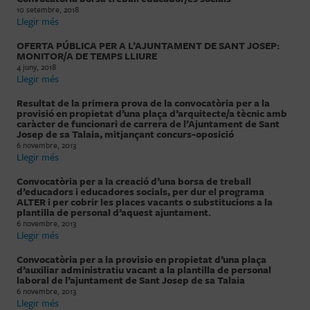
10 setembre, 2018
Llegir més
OFERTA PÚBLICA PER A L’AJUNTAMENT DE SANT JOSEP:
MONITOR/A DE TEMPS LLIURE
4 juny, 2018
Llegir més
Resultat de la primera prova de la convocatòria per a la
provisió en propietat d’una plaça d’arquitecte/a tècnic amb
caràcter de funcionari de carrera de l’Ajuntament de Sant
Josep de sa Talaia, mitjançant concurs-oposició
6 novembre, 2013
Llegir més
Convocatòria per a la creació d’una borsa de treball
d’educadors i educadores socials, per dur el programa
ALTER i per cobrir les places vacants o substitucions a la
plantilla de personal d’aquest ajuntament.
6 novembre, 2013
Llegir més
Convocatòria per a la provisio en propietat d’una plaça
d’auxiliar administratiu vacant a la plantilla de personal
laboral de l’ajuntament de Sant Josep de sa Talaia
6 novembre, 2013
Llegir més