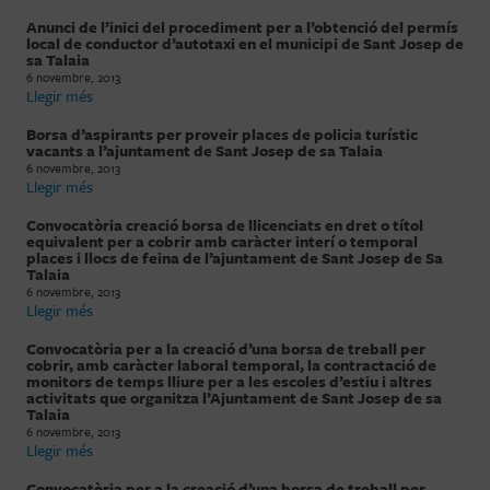
Anunci de l’inici del procediment per a l’obtenció del permís
local de conductor d’autotaxi en el municipi de Sant Josep de
sa Talaia
6 novembre, 2013
Llegir més
Borsa d’aspirants per proveir places de policia turístic
vacants a l’ajuntament de Sant Josep de sa Talaia
6 novembre, 2013
Llegir més
Convocatòria creació borsa de llicenciats en dret o títol
equivalent per a cobrir amb caràcter interí o temporal
places i llocs de feina de l’ajuntament de Sant Josep de Sa
Talaia
6 novembre, 2013
Llegir més
Convocatòria per a la creació d’una borsa de treball per
cobrir, amb caràcter laboral temporal, la contractació de
monitors de temps lliure per a les escoles d’estiu i altres
activitats que organitza l’Ajuntament de Sant Josep de sa
Talaia
6 novembre, 2013
Llegir més
Convocatòria per a la creació d’una borsa de treball per