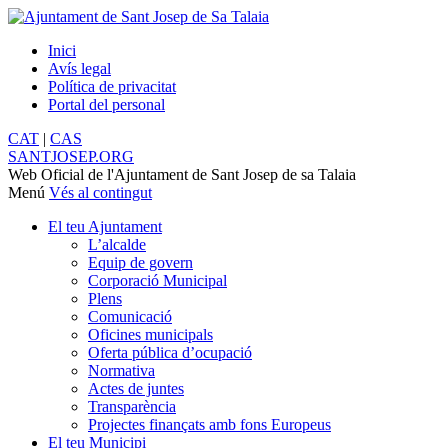
Inici
Avís legal
Política de privacitat
Portal del personal
CAT
|
CAS
SANTJOSEP.
ORG
Web Oficial de l'Ajuntament de Sant Josep de sa Talaia
Menú
Vés al contingut
El teu Ajuntament
L’alcalde
Equip de govern
Corporació Municipal
Plens
Comunicació
Oficines municipals
Oferta pública d’ocupació
Normativa
Actes de juntes
Transparència
Projectes finançats amb fons Europeus
El teu Municipi