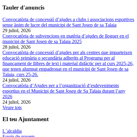
Tauler d'anuncis
Convocatòria de concessió d’ajudes a clubs i associacions esportives
sense ànim de lucre del municipi de Sant Josep de sa Talaia
29 juliol, 2026
Convocatòria de subvencions en matèria d’ajudes de lloguer en el
municipi de Sant Josep de sa Talaia 2025
28 juliol, 2026
Convocatòria de concessió d’ajudes per als centres que imparteixen
educació primària o secundària adherits al Programa per al
finançament de llibres de text i material didàctic per al curs 2025-26,
que tenen alumnat empadronat en el municipi de Sant Josep de sa
Talaia, curs 25-26.
24 juliol, 2026
Convocatòria d’Ajudes per a l’organització d’esdeveniments
esportius en el Municipi de Sant Josep de Sa Talaia durant l’any
2026
24 juliol, 2026
Veure tots
El teu Ajuntament
L´alcaldia
Equip de govern