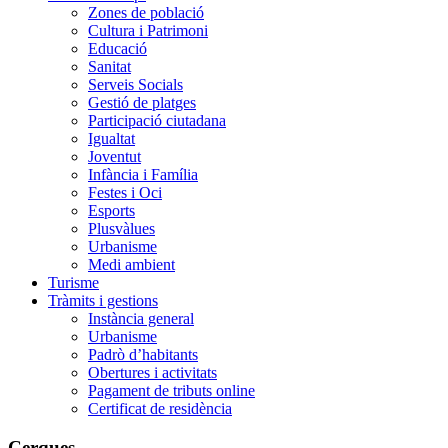
Zones de població
Cultura i Patrimoni
Educació
Sanitat
Serveis Socials
Gestió de platges
Participació ciutadana
Igualtat
Joventut
Infància i Família
Festes i Oci
Esports
Plusvàlues
Urbanisme
Medi ambient
Turisme
Tràmits i gestions
Instància general
Urbanisme
Padrò d’habitants
Obertures i activitats
Pagament de tributs online
Certificat de residència
Cerques