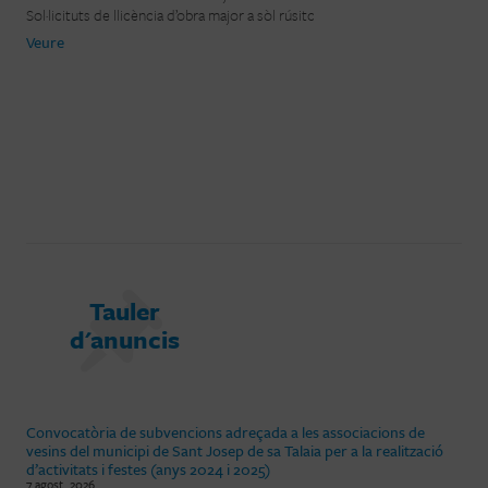
Sol·licituts de llicència d’obra major a sòl rúsitc
Veure
Tauler
d'anuncis
Convocatòria de subvencions adreçada a les associacions de
vesins del municipi de Sant Josep de sa Talaia per a la realització
d’activitats i festes (anys 2024 i 2025)
7 agost, 2026