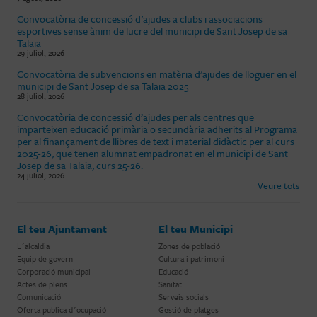
Convocatòria de concessió d’ajudes a clubs i associacions
esportives sense ànim de lucre del municipi de Sant Josep de sa
Talaia
29 juliol, 2026
Convocatòria de subvencions en matèria d’ajudes de lloguer en el
municipi de Sant Josep de sa Talaia 2025
28 juliol, 2026
Convocatòria de concessió d’ajudes per als centres que
imparteixen educació primària o secundària adherits al Programa
per al finançament de llibres de text i material didàctic per al curs
2025-26, que tenen alumnat empadronat en el municipi de Sant
Josep de sa Talaia, curs 25-26.
24 juliol, 2026
Veure tots
El teu Ajuntament
El teu Municipi
L´alcaldia
Zones de població
Equip de govern
Cultura i patrimoni
Corporació municipal
Educació
Actes de plens
Sanitat
Comunicació
Serveis socials
Oferta publica d´ocupació
Gestió de platges