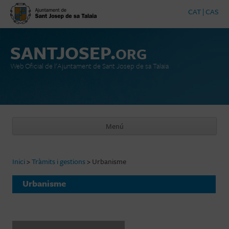
CAT
|
CAS
SANTJOSEP.
ORG
Web Oficial de l'Ajuntament de Sant Josep de sa Talaia
Menú
Vés al contingut
Inici
>
Tràmits i gestions
>
Urbanisme
Urbanisme