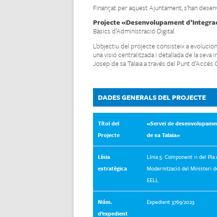
Finançat per aquest Ajuntament, s’han desen
Projecte «Desenvolupament d’Integra
Bàsics d’Administració Digital.
L’objectiu del projecte consisteix a evolucion
una visió centralitzada i detallada de la seva
Josep de sa Talaia a través del Punt d’Accés 
DADES GENERALS DEL PROJECTE
Títol del
«Servei de desenvolupamen
Projecte
de sa Talaia»
Línia
Línia 5. Component 11 del Pla 
estratègica
Modernització del Ministeri de
EELL
Núm.
Expedient 3769/2023
d’expedient