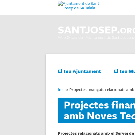
SANTJOSEP.
OR
Web Oficial de l'Ajuntament de Sant Josep de
Vés al contingut
El teu Ajuntament
El teu M
Inici
>
Projectes finançats relacionats am
Projectes fina
amb Noves Tec
Projectes relacionats amb el Servei de