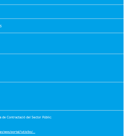
25
rma de Contractació del Sector Públic:
es/wps/portal/!ut/p/b0/…