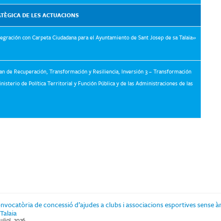
ATÈGICA DE LES ACTUACIONS
tegración con Carpeta Ciudadana para el Ayuntamiento de Sant Josep de sa Talaia»
an de Recuperación, Transformación y Resiliencia, Inversión 3 – Transformación
nisterio de Política Territorial y Función Pública y de las Administraciones de las
nvocatòria de concessió d’ajudes a clubs i associacions esportives sense à
 Talaia
juliol, 2026