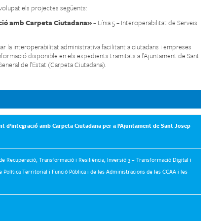
volupat els projectes següents:
ció amb Carpeta Ciutadana»
– Línia 5 – Interoperabilitat de Serveis
ar la interoperabilitat administrativa facilitant a ciutadans i empreses
 informació disponible en els expedients tramitats a l’Ajuntament de Sant
General de l’Estat (Carpeta Ciutadana).
t d’integració amb Carpeta Ciutadana per a l’Ajuntament de Sant Josep
de Recuperació, Transformació i Resiliència, Inversió 3 – Transformació Digital i
 Política Territorial i Funció Pública i de les Administracions de les CCAA i les