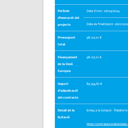
Període
Data d’inici: 06/09/2024
d’execució del
Data de finalització: 06/01/20
projecte
Pressupost
98.127,01 €
total
Finançament
98.127,01 €
de la Unió
Europea
Import
89.254,87 €
d’adjudicació
del contracte
Detall de la
Enllaç a la licitació · Platafo
licitació
https://contrataciondelestado.