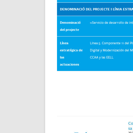
DENOMINACIÓ DEL PROJECTE I LÍNIA ESTR
Denominació
«Servicio de desarrollo de in
del projecte
Línea
Línea 5. Componente 11 del Pl
estratégica de
Digital y Modernización del Mi
las
CCAA y las EELL
actuaciones
Co
sa
29 