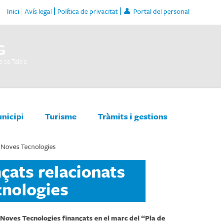
Inici
Avís legal
Política de privacitat
Portal del personal
G
 sa Talaia
unicipi
Turisme
Tràmits i gestions
b Noves Tecnologies
nçats relacionats
nologies
 Noves Tecnologies finançats en el marc del “Pla de