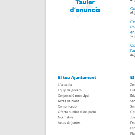
Tauler
d'anuncis
Co
28 
Co
Pr
en
24 
Co
l’
24 
El teu Ajuntament
El
L´alcaldia
Zon
Equip de govern
Cul
Corporació municipal
Edu
Actes de plens
San
Comunicació
Ser
Oferta publica d´ocupació
Ges
Normativa
Jov
Actes de juntes
Fes
Esp
Plu