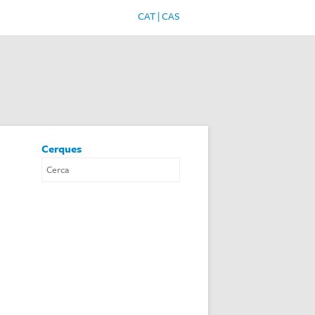
CAT
|
CAS
Cerques