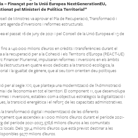
cia – Finançat per la Unió Europea NextGenerationEU,
tionat pel Ministeri de Política Territorial”
nsell de Ministres va aprovar el Pla de Recuperació, Transformació i
ant agenda d’inversions i reformes estructurals.
a el passat 16 de juny de 2021 i pel Consell de la Unió Europea el 13 de
ins a 140.000 milions d’euros en crèdits i transferències durant el
 a la recuperació per a la Cohesió i els Territoris d’Europa (REACT-UE)
rc Financer Pluriennal, impulsaran reformes i inversions en els àmbits
 Pla s’estructura en quatre eixos dedicats a la transició ecològica, la
torial i la igualtat de gènere, que al seu torn orienten deu polítiques
ió per al segle XXI, que planteja una modernització de l’Administració
nia i de l’economia en tot el territori. El component 11, que desenvolupa
mes i inversions, estableix com a objectius estratègics la digitalització i
, la transició energètica i el reforç de les capacitats administratives.
 la transformació digital i modernització de les diferents
ançament que ascendeix a 1.000 milions d’euros durant el període 2021-
larg del període 2021-2023, 578,6 milions d’euros a les comunitats
s locals. Dels 391,4 milions d’euros que està previst destinar a les
disponibles 92,77 milions d’euros.