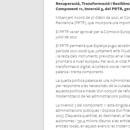
Recuperació, Transformació i Resilièn
Component 11, Inversió 3, del PRTR, ges
Mitjançant Acord de 27 d’abril de 2021, el Co
Resiliència (PRTR), que incorpora una import
El PRTR va ser aprovat per la Comissió Europe
juliol de 2021.
El PRTR permetrà que Espanya pugui accedir f
període 2021-2026 que, juntament amb l’Ajuda
i la resta dels instruments previstos en el Ma
prioritaris a nivell europeu. Per això, el citat
transformació digital, la cohesió social i terri
palanca i trenta components.
La quarta política palanca és una Administrac
per respondre a les necessitats de la ciutada
aquesta política a través d’un conjunt de refor
modernització de les administracions públiques
La inversió 3 del component 11 està dirigida a
administracions públiques i disposa d’un fin
2023. D’aquesta quantitat, es destinaran, al l
autònomes i 391,4 milions d’euros a les entitat
entitats locals, en aquest exercici es troben 