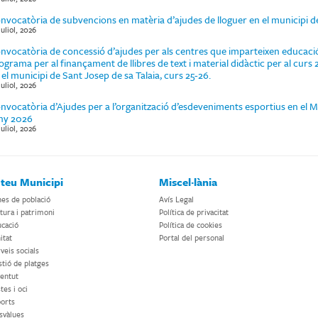
nvocatòria de subvencions en matèria d’ajudes de lloguer en el municipi de
juliol, 2026
nvocatòria de concessió d’ajudes per als centres que imparteixen educació
ograma per al finançament de llibres de text i material didàctic per al cu
 el municipi de Sant Josep de sa Talaia, curs 25-26.
juliol, 2026
nvocatòria d’Ajudes per a l’organització d’esdeveniments esportius en el M
any 2026
juliol, 2026
 teu Municipi
Miscel·lània
es de població
Avís Legal
tura i patrimoni
Política de privacitat
cació
Política de cookies
itat
Portal del personal
veis socials
tió de platges
entut
tes i oci
orts
svàlues