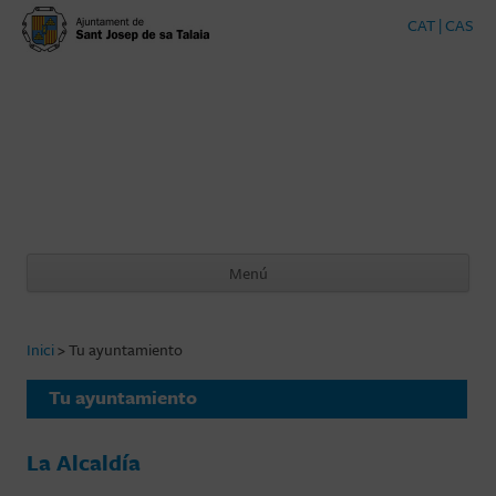
CAT
|
CAS
SANTJOSEP.
ORG
Web Oficial del Ajuntament de Sant Josep de Sa Talaia
Menú
Saltar al contenido
Inici
>
Tu ayuntamiento
Tu ayuntamiento
La Alcaldía