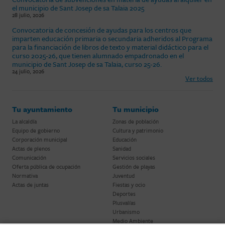
el municipio de Sant Josep de sa Talaia 2025
28 julio, 2026
Convocatoria de concesión de ayudas para los centros que
imparten educación primaria o secundaria adheridos al Programa
para la financiación de libros de texto y material didáctico para el
curso 2025-26, que tienen alumnado empadronado en el
municipio de Sant Josep de sa Talaia, curso 25-26.
24 julio, 2026
Ver todos
Tu ayuntamiento
Tu municipio
La alcaldía
Zonas de población
Equipo de gobierno
Cultura y patrimonio
Corporación municipal
Educación
Actas de plenos
Sanidad
Comunicación
Servicios sociales
Oferta pública de ocupación
Gestión de playas
Normativa
Juventud
Actas de juntas
Fiestas y ocio
Deportes
Plusvalías
Urbanismo
Medio Ambiente