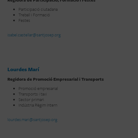
Participació ciutadana
Treball i Formació
Festes
isabel.castellar@santjosep.org
Lourdes Marí
Regidora de Promoció Empresarial i Transports
Promoció empresarial
Transports i taxi
Sector primari
Indústria Règim Intern
lourdes.mari@santjosep.org