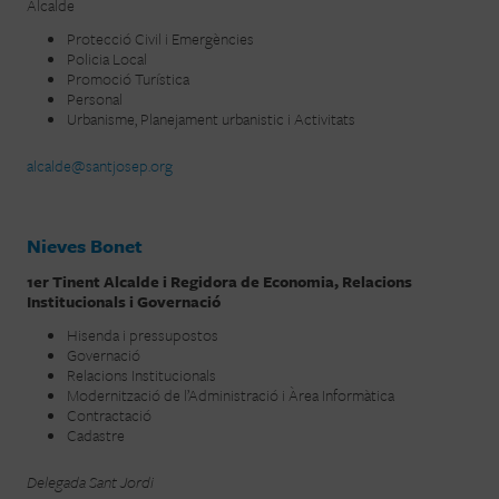
Alcalde
Protecció Civil i Emergències
Policia Local
Promoció Turística
Personal
Urbanisme, Planejament urbanistic i Activitats
alcalde@santjosep.org
Nieves Bonet
1er Tinent Alcalde i Regidora de Economia, Relacions
Institucionals i Governació
Hisenda i pressupostos
Governació
Relacions Institucionals
Modernització de l’Administració i Àrea Informàtica
Contractació
Cadastre
Delegada Sant Jordi