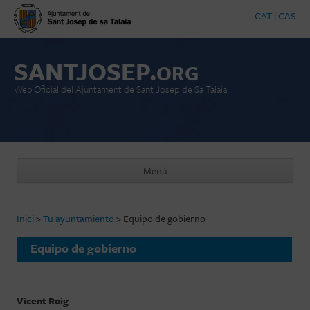
CAT
|
CAS
SANTJOSEP.
ORG
Web Oficial del Ajuntament de Sant Josep de Sa Talaia
Menú
Saltar al contenido
Inici
>
Tu ayuntamiento
>
Equipo de gobierno
Equipo de gobierno
Vicent Roig