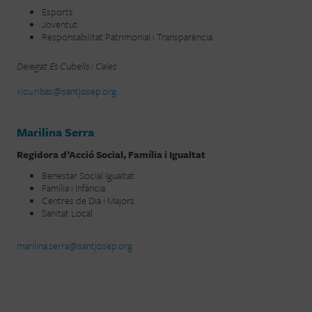
Esports
Joventut
Responsabilitat Patrimonial i Transparència
Delegat Es Cubells i Cales
xicu.ribas@santjosep.org
Marilina Serra
Regidora d’Acció Social, Família i Igualtat
Benestar Social Igualtat
Família i Infància
Centres de Dia i Majors
Sanitat Local
marilina.serra@santjosep.org