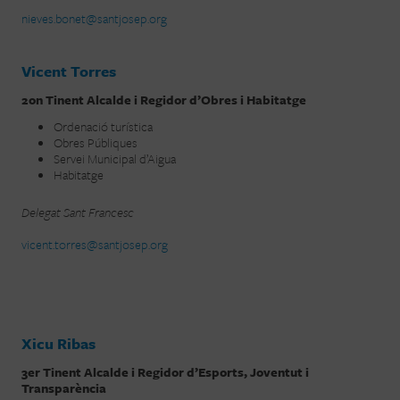
nieves.bonet@santjosep.org
Vicent Torres
2on Tinent Alcalde i Regidor d’Obres i Habitatge
Ordenació turística
Obres Públiques
Servei Municipal d’Aigua
Habitatge
Delegat Sant Francesc
vicent.torres@santjosep.org
Xicu Ribas
3er Tinent Alcalde i Regidor d’Esports, Joventut i
Transparència