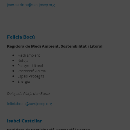
joan.cardona@santjosep.org
Felicia Bocú
Regidora de Medi Ambient, Sostenibilitat i Litoral
Medi ambient
Neteja
Platges i Litoral
Protecció Animal
Espais Protegits
Energía
Delegada Platja den Bossa
felicia.bocu@santjosep.org
Isabel Castellar
Regidora de Participació, Formació i Festes