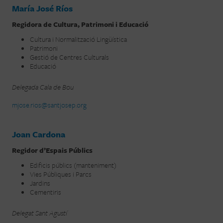
María José Ríos
Regidora de Cultura, Patrimoni i Educació
Cultura i Normalització Lingüística
Patrimoni
Gestió de Centres Culturals
Educació
Delegada Cala de Bou
mjose.rios@santjosep.org
Joan Cardona
Regidor d’Espais Públics
Edificis públics (manteniment)
Vies Públiques i Parcs
Jardins
Cementiris
Delegat Sant Agustí