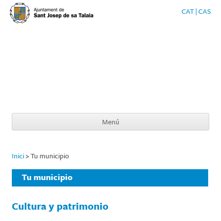
CAT
|
CAS
SANTJOSEP.
ORG
Web Oficial del Ajuntament de Sant Josep de Sa Talaia
Menú
Saltar al contenido
Inici
>
Tu municipio
Tu municipio
Cultura y patrimonio