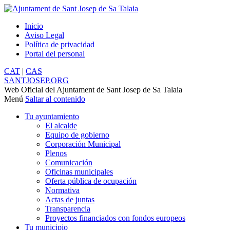
Inicio
Aviso Legal
Política de privacidad
Portal del personal
CAT
|
CAS
SANTJOSEP.
ORG
Web Oficial del Ajuntament de Sant Josep de Sa Talaia
Menú
Saltar al contenido
Tu ayuntamiento
El alcalde
Equipo de gobierno
Corporación Municipal
Plenos
Comunicación
Oficinas municipales
Oferta pública de ocupación
Normativa
Actas de juntas
Transparencia
Proyectos financiados con fondos europeos
Tu municipio