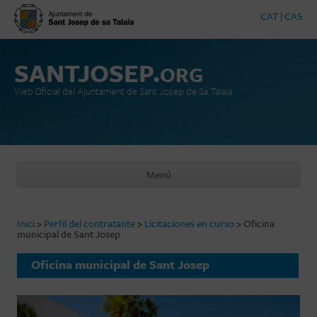
CAT
|
CAS
SANTJOSEP.
ORG
Web Oficial del Ajuntament de Sant Josep de Sa Talaia
Menú
Saltar al contenido
Inici
>
Perfil del contratante
>
Licitaciones en curso
>
Oficina
municipal de Sant Josep
Oficina municipal de Sant Josep