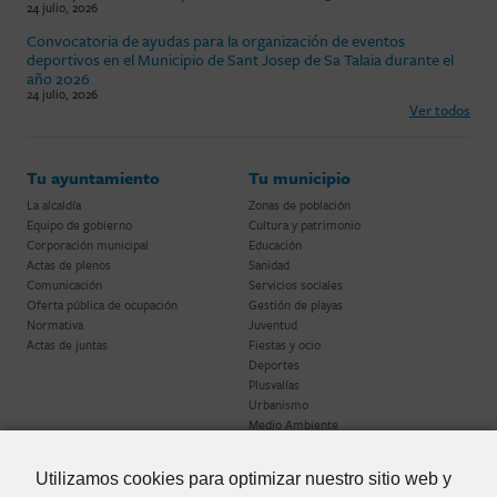
24 julio, 2026
Convocatoria de ayudas para la organización de eventos
deportivos en el Municipio de Sant Josep de Sa Talaia durante el
año 2026
24 julio, 2026
Ver todos
Tu ayuntamiento
Tu municipio
La alcaldía
Zonas de población
Equipo de gobierno
Cultura y patrimonio
Corporación municipal
Educación
Actas de plenos
Sanidad
Comunicación
Servicios sociales
Oferta pública de ocupación
Gestión de playas
Normativa
Juventud
Actas de juntas
Fiestas y ocio
Deportes
Plusvalías
Urbanismo
Medio Ambiente
Utilizamos cookies para optimizar nuestro sitio web y
Miscelánea