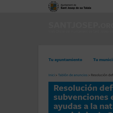
SANTJOSEP.
OR
Web Oficial del Ajuntament de Sant Josep de 
Saltar al contenido
Tu ayuntamiento
Tu munici
Inici
>
Tablón de anuncios
>
Resolución def
Resolución def
subvenciones 
ayudas a la nat