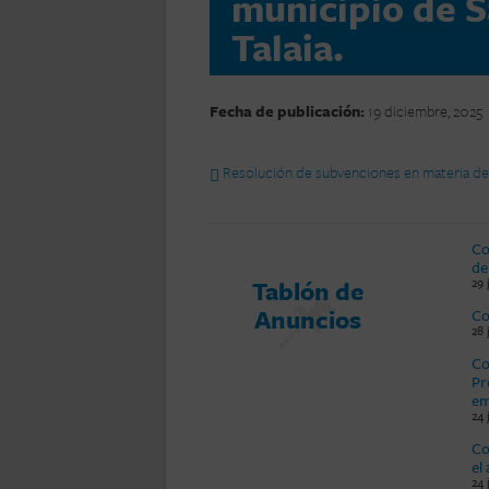
municipio de S
Talaia.
Fecha de publicación:
19 diciembre, 2025
Resolución de subvenciones en materia de 
Co
de
Tablón de
29 
Anuncios
Co
28 
Co
Pr
em
24 
Co
el
24 