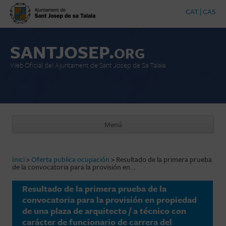
CAT
|
CAS
SANTJOSEP.
ORG
Web Oficial del Ajuntament de Sant Josep de Sa Talaia
Menú
Saltar al contenido
Inici
>
Oferta publica ocupación
>
Resultado de la primera prueba
de la convocatoria para la provisión en…
Resultado de la primera prueba de la
convocatoria para la provisión en propiedad
de una plaza de arquitecto / a técnico con
carácter de funcionario de carrera del