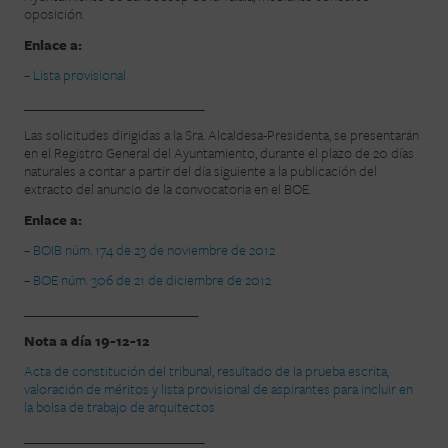
oposición.
Enlace a:
– Lista provisional
______________________________
Las solicitudes dirigidas a la Sra. Alcaldesa-Presidenta, se presentarán
en el Registro General del Ayuntamiento, durante el plazo de 20 días
naturales a contar a partir del día siguiente a la publicación del
extracto del anuncio de la convocatoria en el BOE.
Enlace a:
– BOIB núm. 174 de 23 de noviembre de 2012
– BOE núm. 306 de 21 de diciembre de 2012
_____________________________
Nota a día 19-12-12
Acta de constitución del tribunal, resultado de la prueba escrita,
valoración de méritos y lista provisional de aspirantes para incluir en
la bolsa de trabajo de arquitectos
______________________________