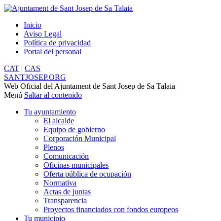
Inicio
Aviso Legal
Política de privacidad
Portal del personal
CAT
|
CAS
SANTJOSEP.
ORG
Web Oficial del Ajuntament de Sant Josep de Sa Talaia
Menú
Saltar al contenido
Tu ayuntamiento
El alcalde
Equipo de gobierno
Corporación Municipal
Plenos
Comunicación
Oficinas municipales
Oferta pública de ocupación
Normativa
Actas de juntas
Transparencia
Proyectos financiados con fondos europeos
Tu municipio