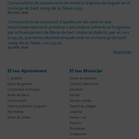
Convocatòria de subvencions en matèria d’ajudes de lloguer en el
municipi de Sant Josep de sa Talaia 2025
28 juliol, 2026
Convocatòria de concessió d’ajudes per als centres que
imparteixen educació primària o secundària adherits al Programa
per al finançament de llibres de text i material didàctic per al curs
2025-26, que tenen alumnat empadronat en el municipi de Sant
Josep de sa Talaia, curs 25-26.
24 juliol, 2026
Veure tots
El teu Ajuntament
El teu Municipi
L´alcaldia
Zones de població
Equip de govern
Cultura i patrimoni
Corporació municipal
Educació
Actes de plens
Sanitat
Comunicació
Serveis socials
Oferta publica d´ocupació
Gestió de platges
Normativa
Joventut
Actes de juntes
Festes i oci
Esports
Plusvàlues
Urbanisme