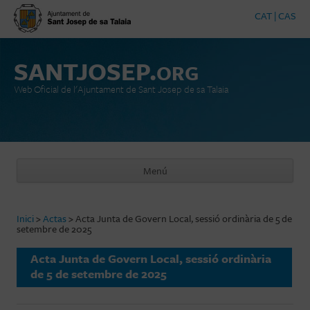
CAT
|
CAS
SANTJOSEP.
ORG
Web Oficial de l'Ajuntament de Sant Josep de sa Talaia
Menú
Vés al contingut
Inici
>
Actas
>
Acta Junta de Govern Local, sessió ordinària de 5 de
setembre de 2025
Acta Junta de Govern Local, sessió ordinària
de 5 de setembre de 2025