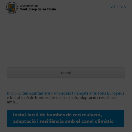
CAT
|
CAS
SANTJOSEP.
ORG
Web Oficial de l'Ajuntament de Sant Josep de sa Talaia
Menú
Vés al contingut
Inici
>
El teu Ajuntament
>
Projectes finançats amb fons Europeus
>
Instal·lació de bombes de recirculació, adaptació i resiliència
amb…
Instal·lació de bombes de recirculació,
adaptació i resiliència amb el canvi climàtic