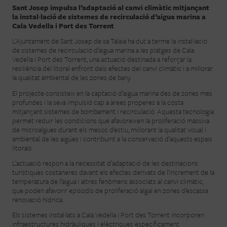
Sant Josep impulsa l’adaptació al canvi climàtic mitjançant
la instal·lació de sistemes de recirculació d’aigua marina a
Cala Vedella i Port des Torrent
L’Ajuntament de Sant Josep de sa Talaia ha dut a terme la instal·lació
de sistemes de recirculació d’aigua marina a les platges de Cala
Vedella i Port des Torrent, una actuació destinada a reforçar la
resiliència del litoral enfront dels efectes del canvi climàtic i a millorar
la qualitat ambiental de les zones de bany.
El projecte consisteix en la captació d’aigua marina des de zones més
profundes i la seva impulsió cap a àrees properes a la costa
mitjançant sistemes de bombament i recirculació. Aquesta tecnologia
permet reduir les condicions que afavoreixen la proliferació massiva
de microalgues durant els mesos d’estiu, millorant la qualitat visual i
ambiental de les aigües i contribuint a la conservació d’aquests espais
litorals.
L’actuació respon a la necessitat d’adaptació de les destinacions
turístiques costaneres davant els efectes derivats de l’increment de la
temperatura de l’aigua i altres fenòmens associats al canvi climàtic,
que poden afavorir episodis de proliferació algal en zones d’escassa
renovació hídrica.
Els sistemes instal·lats a Cala Vedella i Port des Torrent incorporen
infraestructures hidràuliques i elèctriques específicament