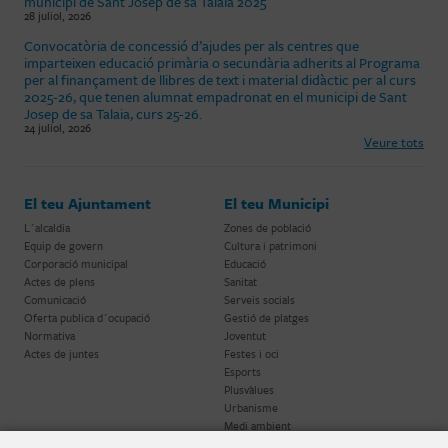
municipi de Sant Josep de sa Talaia 2025
28 juliol, 2026
Convocatòria de concessió d’ajudes per als centres que
imparteixen educació primària o secundària adherits al Programa
per al finançament de llibres de text i material didàctic per al curs
2025-26, que tenen alumnat empadronat en el municipi de Sant
Josep de sa Talaia, curs 25-26.
24 juliol, 2026
Veure tots
El teu Ajuntament
El teu Municipi
L´alcaldia
Zones de població
Equip de govern
Cultura i patrimoni
Corporació municipal
Educació
Actes de plens
Sanitat
Comunicació
Serveis socials
Oferta publica d´ocupació
Gestió de platges
Normativa
Joventut
Actes de juntes
Festes i oci
Esports
Plusvàlues
Urbanisme
Medi ambient