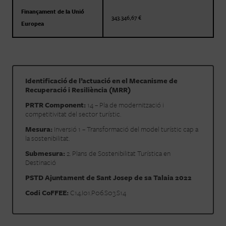
Finançament de la Unió
343.346,67 €
Europea
Identificació de l’actuació en el Mecanisme de
Recuperació i Resiliència (MRR)
PRTR Component:
14 – Pla de modernització i
competitivitat del sector turístic.
Mesura:
Inversió 1 – Transformació del model turístic cap a
la sostenibilitat.
Submesura:
2. Plans de Sostenibilitat Turística en
Destinació
PSTD Ajuntament de Sant Josep de sa Talaia 2022
Codi CoFFEE:
C14.I01.P06.S03.S14