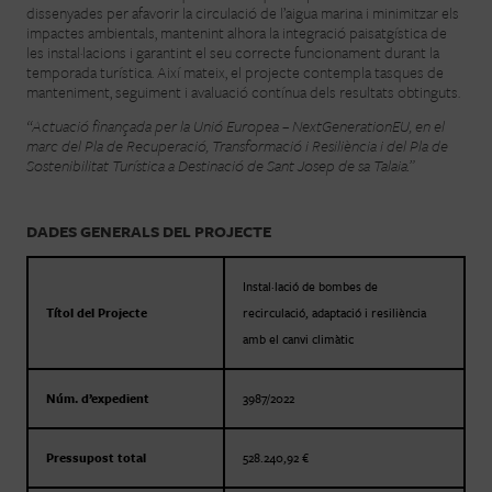
dissenyades per afavorir la circulació de l’aigua marina i minimitzar els
impactes ambientals, mantenint alhora la integració paisatgística de
les instal·lacions i garantint el seu correcte funcionament durant la
temporada turística. Així mateix, el projecte contempla tasques de
manteniment, seguiment i avaluació contínua dels resultats obtinguts.
“Actuació finançada per la Unió Europea – NextGenerationEU, en el
marc del Pla de Recuperació, Transformació i Resiliència i del Pla de
Sostenibilitat Turística a Destinació de Sant Josep de sa Talaia.”
DADES GENERALS DEL PROJECTE
Instal·lació de bombes de
Títol del Projecte
recirculació, adaptació i resiliència
amb el canvi climàtic
Núm. d’expedient
3987/2022
Pressupost total
528.240,92 €