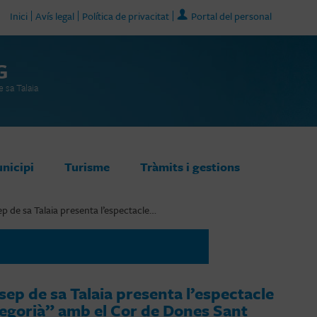
Inici
Avís legal
Política de privacitat
Portal del personal
G
 sa Talaia
unicipi
Turisme
Tràmits i gestions
p de sa Talaia presenta l’espectacle…
ep de sa Talaia presenta l’espectacle
regorià” amb el Cor de Dones Sant