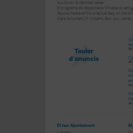
la cultura i la identitat balear.
El programa de l’espectacle ‘D’Adele al cant g
l’època medieval fins a l’actual Easy on Me d
Clara Schumann, P. Williams, Bon Jovi i altres, 
Co
sa
Tauler
29 
d'anuncis
Co
28 
Co
Pr
en
24 
Co
l’
24 
El teu Ajuntament
El
L´alcaldia
Zon