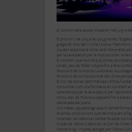
El concert serà aquest dissabte 7 de juny a les
El pròxim 7 de juny, a les 20.45 hores, l’Esglés
gregorià’, dins del II Cicle Música i Patrimon
Aquest espectacle coral serà interpretat pel
per la seva passió per la música coral i la rei
El concert, que reunirà a 25 dones acompany
corals, des de l’Edat Mitjana fins a l’era con
l’evolució de la música. La dona és la protago
l’evolució de la música coral des d’una persp
El Cor de Dones Sant Francesc d’Inca, fundat 
consolidat com una formació en constant evo
caracteritza per la seva passió per l’aprenent
inclou des de música a cappella fins a peces
destacada del piano.
Així mateix, aquesta agrupació també forma pa
diverses produccions que reivindiquen la figu
localitats de Mallorca i també ha estat convid
Ciutat de Xàtiva (València) i el Cor de Noies
Mercè Puig i Vinyeta, atorgat per l’Obra Cult