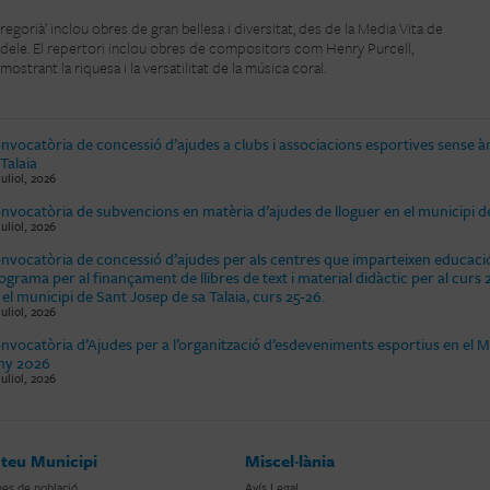
regorià’ inclou obres de gran bellesa i diversitat, des de la Media Vita de
’Adele. El repertori inclou obres de compositors com Henry Purcell,
mostrant la riquesa i la versatilitat de la música coral.
nvocatòria de concessió d’ajudes a clubs i associacions esportives sense à
 Talaia
juliol, 2026
nvocatòria de subvencions en matèria d’ajudes de lloguer en el municipi de
juliol, 2026
nvocatòria de concessió d’ajudes per als centres que imparteixen educació
ograma per al finançament de llibres de text i material didàctic per al cu
 el municipi de Sant Josep de sa Talaia, curs 25-26.
juliol, 2026
nvocatòria d’Ajudes per a l’organització d’esdeveniments esportius en el M
any 2026
juliol, 2026
 teu Municipi
Miscel·lània
es de població
Avís Legal