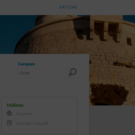
CAT
|
CAS
Cerques
Utilitats
Imprimir
Guardar com pdf