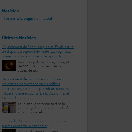
Notícies
· Tornar a la pàgina principal
Últimes Notícies
L’Ajuntament de Sant Josep de sa Talaia activa
un dispositiu especial de mobilitat, seguretat i
prevenció d’incendis per a l’eclipsi solar
Sant Josep de sa Talaia, 4 d’agost
de 2026 L’Ajuntament de Sant
Josep de sa...
L’Ajuntament de Sant Josep convida els
residents a convertir-se en els millors
ambaixadors del municipi amb un concurs
fotogràfic que els portarà a la World Travel
Market de Londres
La iniciativa s’emmarca dins la
campanya ‘Sant Josep Full of Life’
i vol implicar els...
Tornen les ‘Nits al tancó des Cubells’, amb
quatre concerts i un monòleg
Aquest diumenge, 2 d’agost,