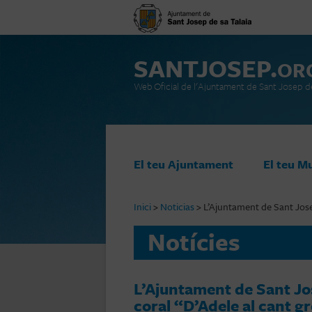
SANTJOSEP.
OR
Web Oficial de l'Ajuntament de Sant Josep de
Vés al contingut
El teu Ajuntament
El teu M
Inici
>
Noticias
>
L’Ajuntament de Sant Jose
Notícies
L’Ajuntament de Sant Jos
coral “D’Adele al cant g