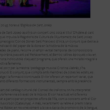
 20.45 hores a l’Església de Sant Josep
ia de Sant Josep acollirà un concert únic sota el títol ‘D’Adele al cant
i, que impulsa la Regidoria de Cultura de l’Ajuntament de Sant Josep.
 prestigiós Cor de Dones Sant Francesc d’Inca, un conjunt que destaca
vindicació del paper de la dona en la història de la música.
ades de piano, recorre un ampli ventall temporal de composicions
temporània, passant pel Renaixement, el Barroc i altres èpoques clau en
nista indiscutible d’aquest programa, que ofereix una mirada integral a
ectiva femenina.
el 2017 per la mestra i pedagoga musical Cristina Llabrés, s’ha
lució. El conjunt, que compta amb membres de totes les edats, es
atge i la formació continuada. El cor ofereix un repertori variat, que
 amb diferents formacions instrumentals, sempre amb la presència
rt del catàleg cultural del Consell de Mallorca, on ha interpretat
ra femenina a través de la música. El cor ha actuat en diferents
at a participar en projectes a fora de l’illa, com a concerts amb el Cor
 Musics’són (Catalunya). A més, recentment va rebre el premi Maria
ural Balear, en reconeixement a la seva tasca de promoció de la llengua,