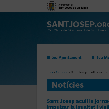
SANTJOSEP.
OR
Web Oficial de l'Ajuntament de Sant Josep de
Vés al contingut
El teu Ajuntament
El teu M
Inici
>
Noticias
>
Sant Josep acull la jornad
Notícies
Sant Josep acull la jorn
impulsar la igualtat i vi