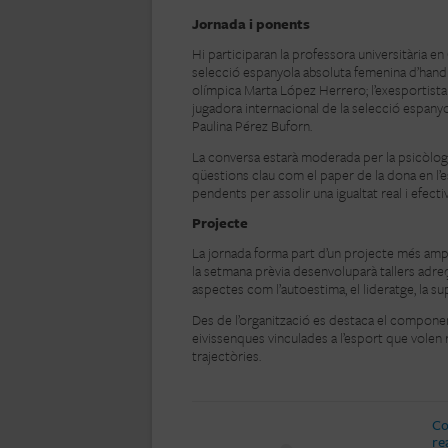
Jornada i ponents
Hi participaran la professora universitària en C
selecció espanyola absoluta femenina d’handb
olímpica Marta López Herrero; l’exesportista d’
jugadora internacional de la selecció espanyo
Paulina Pérez Buforn.
La conversa estarà moderada per la psicòloga
qüestions clau com el paper de la dona en l’esp
pendents per assolir una igualtat real i efectiv
Projecte
La jornada forma part d’un projecte més ampli
la setmana prèvia desenvoluparà tallers adreça
aspectes com l’autoestima, el lideratge, la su
Des de l’organització es destaca el component
eivissenques vinculades a l’esport que volen re
trajectòries.
Co
re