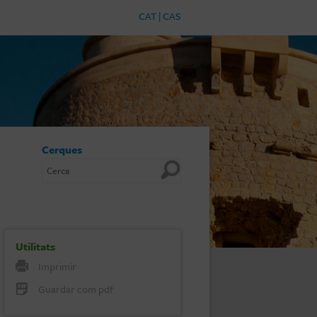
CAT
|
CAS
Cerques
Utilitats
Imprimir
Guardar com pdf