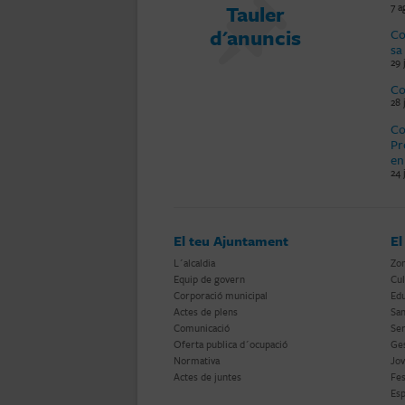
Tauler
7 a
d'anuncis
Co
sa
29 
Co
28 
Co
Pr
en
24 
El teu Ajuntament
El
L´alcaldia
Zon
Equip de govern
Cul
Corporació municipal
Edu
Actes de plens
San
Comunicació
Ser
Oferta publica d´ocupació
Ges
Normativa
Jov
Actes de juntes
Fes
Esp