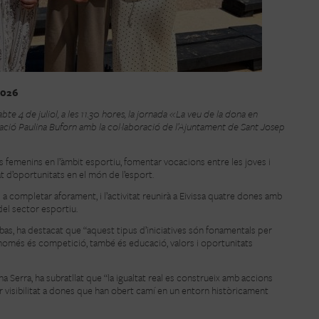
2026
abte 4 de juliol, a les 11.30 hores, la jornada «La veu de la dona en
ciació Paulina Buforn amb la col·laboració de l’Ajuntament de Sant Josep
nts femenins en l’àmbit esportiu, fomentar vocacions entre les joves i
at d’oportunitats en el món de l’esport.
s a completar aforament, i l’activitat reunirà a Eivissa quatre dones amb
del sector esportiu.
ibas, ha destacat que “aquest tipus d’iniciatives són fonamentals per
o només és competició, també és educació, valors i oportunitats
ina Serra, ha subratllat que “la igualtat real es construeix amb accions
isibilitat a dones que han obert camí en un entorn històricament