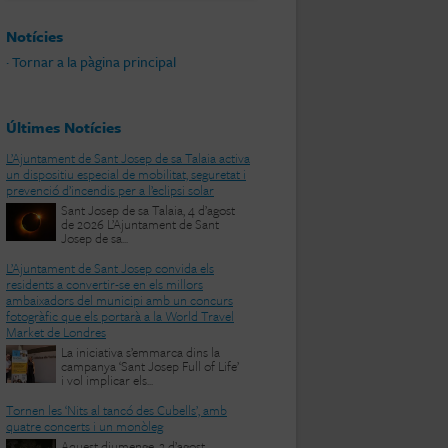
Notícies
· Tornar a la pàgina principal
Últimes Notícies
L’Ajuntament de Sant Josep de sa Talaia activa
un dispositiu especial de mobilitat, seguretat i
prevenció d’incendis per a l’eclipsi solar
Sant Josep de sa Talaia, 4 d’agost
de 2026 L’Ajuntament de Sant
Josep de sa...
L’Ajuntament de Sant Josep convida els
residents a convertir-se en els millors
ambaixadors del municipi amb un concurs
fotogràfic que els portarà a la World Travel
Market de Londres
La iniciativa s’emmarca dins la
campanya ‘Sant Josep Full of Life’
i vol implicar els...
Tornen les ‘Nits al tancó des Cubells’, amb
quatre concerts i un monòleg
Aquest diumenge, 2 d’agost,