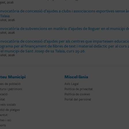
gost, 2026
nvocatòria de concessió d’ajudes a clubs i associacions esportives sense à
 Talaia
juliol, 2026
nvocatòria de subvencions en matèria d’ajudes de lloguer en el municipi de
juliol, 2026
nvocatòria de concessió d’ajudes per als centres que imparteixen educació
ograma per al finançament de llibres de text i material didàctic per al cu
 el municipi de Sant Josep de sa Talaia, curs 25-26.
juliol, 2026
 teu Municipi
Miscel·lània
es de població
Avís Legal
tura i patrimoni
Política de privacitat
cació
Política de cookies
itat
Portal del personal
veis socials
tió de platges
entut
tes i oci
orts