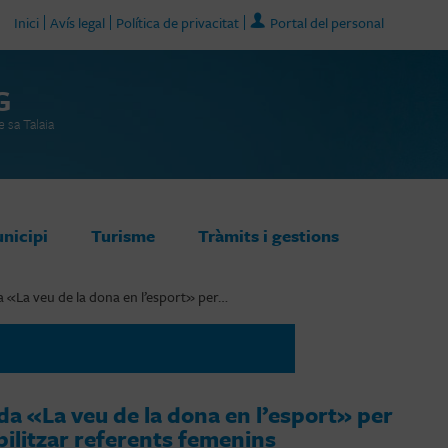
Inici
Avís legal
Política de privacitat
Portal del personal
G
 sa Talaia
unicipi
Turisme
Tràmits i gestions
a «La veu de la dona en l’esport» per…
ada «La veu de la dona en l’esport» per
sibilitzar referents femenins