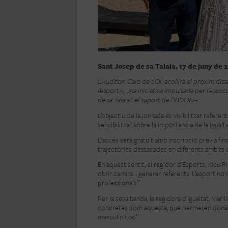
Sant Josep de sa Talaia, 17 de juny de 
L’Auditori Caló de s’Oli acollirà el pròxim diss
l’esport», una iniciativa impulsada per l’Asso
de sa Talaia i el suport de l’IBDONA.
L’objectiu de la jornada és visibilitzar refere
sensibilitzar sobre la importància de la igualt
L’accés serà gratuït amb inscripció prèvia fin
trajectòries destacades en diferents àmbits 
En aquest sentit, el regidor d’Esports, Xicu R
obrir camins i generar referents. L’esport n
professionals”.
Per la seva banda, la regidora d’Igualtat, Maril
concretes com aquesta, que permeten donar v
masculinitzat”.