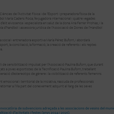
iències de l’Activitat Física i de l’Esport i preparadora física de la
ol María Cadens Roca; l’exjugadora internacional i quatre vegades
elit eivissenca i especialista en salut de la dona Ana Ferrer Prohias; i la
la d’handbol i assessora jurídica de l’Associació de Dones de l’Handbol
 social i entrenadora esportiva María Pérez Buforn, i abordarà
ort, la conciliació, la formació, la creació de referents i els reptes
a.
 de sensibilització impulsat per l’Associació Paulina Buforn, que durant
ts a joves esportistes de la Tecnificació Paulina Buforn, treballant
peració d’estereotips de gènere i la visibilització de referents femenins.
 emocional i territorial de la iniciativa, nascuda de professionals
tornar a l’illa part del coneixement adquirit al llarg de les seves
nvocatòria de subvencions adreçada a les associacions de vesins del munici
alització d’activitats i festes (anys 2024 i 2025)