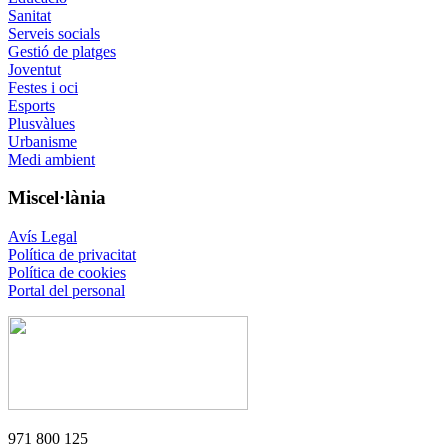
Sanitat
Serveis socials
Gestió de platges
Joventut
Festes i oci
Esports
Plusvàlues
Urbanisme
Medi ambient
Miscel·lània
Avís Legal
Política de privacitat
Política de cookies
Portal del personal
971 800 125