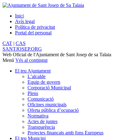
Inici
Avís legal
Política de privacitat
Portal del personal
CAT
|
CAS
SANTJOSEP.
ORG
Web Oficial de l'Ajuntament de Sant Josep de sa Talaia
Menú
Vés al contingut
El teu Ajuntament
L’alcalde
Equip de govern
Corporació Municipal
Plens
Comunicació
Oficines municipals
Oferta pública d’ocupació
Normativa
Actes de juntes
Transparència
Projectes finançats amb fons Europeus
El teu Municipi