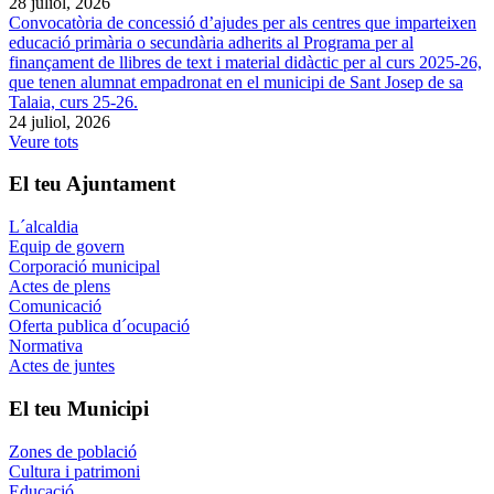
28 juliol, 2026
Convocatòria de concessió d’ajudes per als centres que imparteixen
educació primària o secundària adherits al Programa per al
finançament de llibres de text i material didàctic per al curs 2025-26,
que tenen alumnat empadronat en el municipi de Sant Josep de sa
Talaia, curs 25-26.
24 juliol, 2026
Veure tots
El teu Ajuntament
L´alcaldia
Equip de govern
Corporació municipal
Actes de plens
Comunicació
Oferta publica d´ocupació
Normativa
Actes de juntes
El teu Municipi
Zones de població
Cultura i patrimoni
Educació