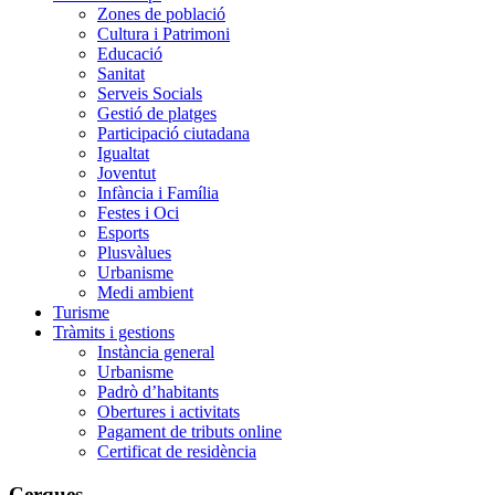
Zones de població
Cultura i Patrimoni
Educació
Sanitat
Serveis Socials
Gestió de platges
Participació ciutadana
Igualtat
Joventut
Infància i Família
Festes i Oci
Esports
Plusvàlues
Urbanisme
Medi ambient
Turisme
Tràmits i gestions
Instància general
Urbanisme
Padrò d’habitants
Obertures i activitats
Pagament de tributs online
Certificat de residència
Cerques