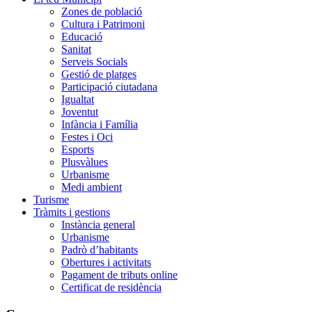
Zones de població
Cultura i Patrimoni
Educació
Sanitat
Serveis Socials
Gestió de platges
Participació ciutadana
Igualtat
Joventut
Infància i Família
Festes i Oci
Esports
Plusvàlues
Urbanisme
Medi ambient
Turisme
Tràmits i gestions
Instància general
Urbanisme
Padrò d’habitants
Obertures i activitats
Pagament de tributs online
Certificat de residència