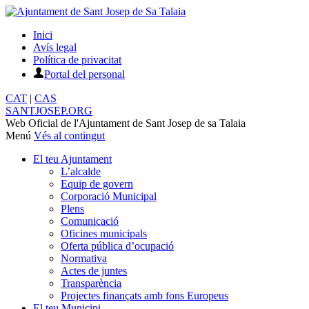
Inici
Avís legal
Política de privacitat
Portal del personal
CAT
|
CAS
SANTJOSEP.
ORG
Web Oficial de l'Ajuntament de Sant Josep de sa Talaia
Menú
Vés al contingut
El teu Ajuntament
L’alcalde
Equip de govern
Corporació Municipal
Plens
Comunicació
Oficines municipals
Oferta pública d’ocupació
Normativa
Actes de juntes
Transparència
Projectes finançats amb fons Europeus
El teu Municipi