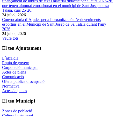
finançament de llibres de text i material didàctic per al curs 2025-26,
que tenen alumnat empadronat en el municipi de Sant Josep de sa
Talaia, curs 25-26.
24 juliol, 2026
Convocatòria d’Ajudes per a l’organització d’esdeveniments
esportius en el Municipi de Sant Josep de Sa Talaia durant l’any
2026
24 juliol, 2026
Veure tots
El teu Ajuntament
L´alcaldia
Equip de govern
Corporació municipal
Actes de plens
Comunicació
Oferta publica d´ocupació
Normativa
Actes de juntes
El teu Municipi
Zones de població
Cultura i patrimoni