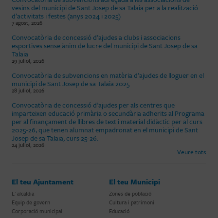
vesins del municipi de Sant Josep de sa Talaia per a la realització
d’activitats i festes (anys 2024 i 2025)
7 agost, 2026
Convocatòria de concessió d’ajudes a clubs i associacions
esportives sense ànim de lucre del municipi de Sant Josep de sa
Talaia
29 juliol, 2026
Convocatòria de subvencions en matèria d’ajudes de lloguer en el
municipi de Sant Josep de sa Talaia 2025
28 juliol, 2026
Convocatòria de concessió d’ajudes per als centres que
imparteixen educació primària o secundària adherits al Programa
per al finançament de llibres de text i material didàctic per al curs
2025-26, que tenen alumnat empadronat en el municipi de Sant
Josep de sa Talaia, curs 25-26.
24 juliol, 2026
Veure tots
El teu Ajuntament
El teu Municipi
L´alcaldia
Zones de població
Equip de govern
Cultura i patrimoni
Corporació municipal
Educació