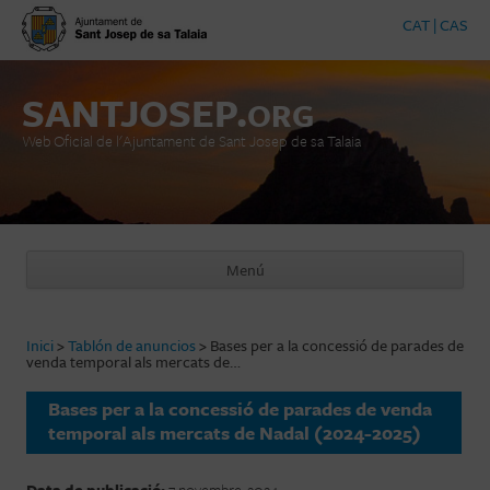
CAT
|
CAS
SANTJOSEP.
ORG
Web Oficial de l'Ajuntament de Sant Josep de sa Talaia
Menú
Vés al contingut
Inici
>
Tablón de anuncios
>
Bases per a la concessió de parades de
venda temporal als mercats de…
Bases per a la concessió de parades de venda
temporal als mercats de Nadal (2024-2025)
Data de publicació:
7 novembre, 2024