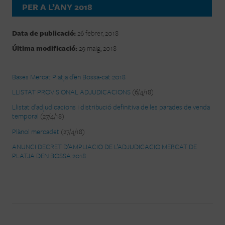
PER A L’ANY 2018
Data de publicació:
26 febrer, 2018
Última modificació:
29 maig, 2018
Bases Mercat Platja d’en Bossa-cat 2018
LLISTAT PROVISIONAL ADJUDICACIONS
(6/4/18)
Llistat d’adjudicacions i distribució definitiva de les parades de venda
temporal
(27/4/18)
Plànol mercadet
(27/4/18)
ANUNCI DECRET D’AMPLIACIO DE L’ADJUDICACIO MERCAT DE
PLATJA DEN BOSSA 2018