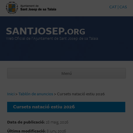
CAT
|
CAS
SANTJOSEP.
ORG
Web Oficial de l'Ajuntament de Sant Josep de sa Talaia
Menú
Vés al contingut
Inici
>
Tablón de anuncios
>
Cursets natació estiu 2026
Cursets natació estiu 2026
Data de publicació:
28 maig, 2026
Última modificació:
8 juny, 2026